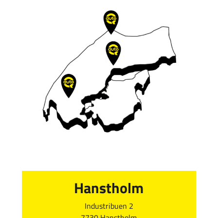
Hanstholm
Industribuen 2
7730 Hanstholm