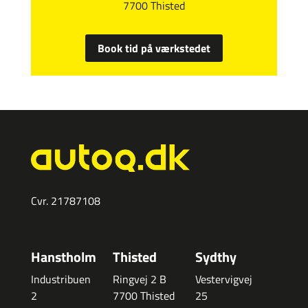
7700 Thisted
Book tid på værkstedet
Cvr.
21787108
Hanstholm
Thisted
Sydthy
Industribuen
Ringvej 2 B
Vestervigvej
2
7700 Thisted
25